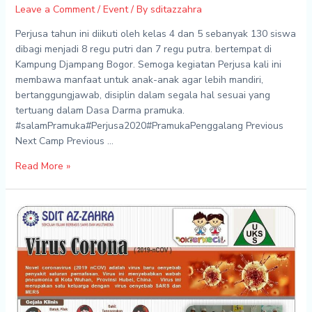
Leave a Comment
/
Event
/ By
sditazzahra
Perjusa tahun ini diikuti oleh kelas 4 dan 5 sebanyak 130 siswa
dibagi menjadi 8 regu putri dan 7 regu putra. bertempat di
Kampung Djampang Bogor. Semoga kegiatan Perjusa kali ini
membawa manfaat untuk anak-anak agar lebih mandiri,
bertanggungjawab, disiplin dalam segala hal sesuai yang
tertuang dalam Dasa Darma pramuka.
#salamPramuka#Perjusa2020#PramukaPenggalang Previous
Next Camp Previous …
Read More »
Pencegahan
Virus
CORONA
SDIT-
AZAHRA
2020